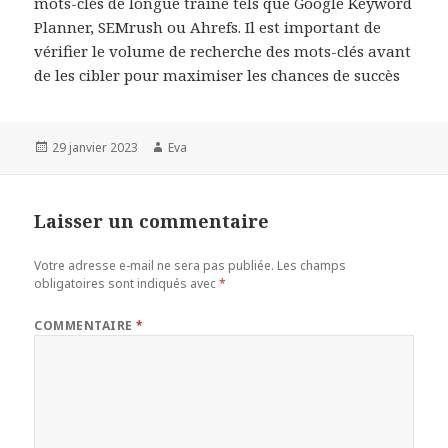
mots-clés de longue traine tels que Google Keyword
Planner, SEMrush ou Ahrefs. Il est important de
vérifier le volume de recherche des mots-clés avant
de les cibler pour maximiser les chances de succès
Publié
Auteur
29 janvier 2023
Eva
le
Laisser un commentaire
Votre adresse e-mail ne sera pas publiée.
Les champs
obligatoires sont indiqués avec
*
COMMENTAIRE
*