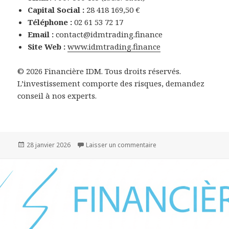
Capital Social :
28 418 169,50 €
Téléphone :
02 61 53 72 17
Email :
contact@idmtrading.finance
Site Web :
www.idmtrading.finance
© 2026 Financière IDM. Tous droits réservés.
L’investissement comporte des risques, demandez
conseil à nos experts.
Publié
sur Financière IDM
28 janvier 2026
Laisser un commentaire
le