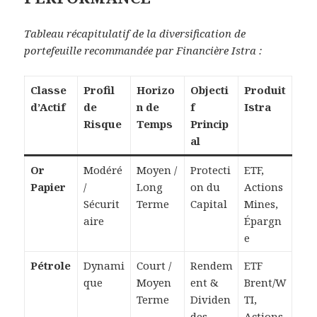
Tableau récapitulatif de la diversification de
portefeuille recommandée par Financière Istra :
Classe
Profil
Horizo
Objecti
Produit
d’Actif
de
n de
f
Istra
Risque
Temps
Princip
al
Or
Modéré
Moyen /
Protecti
ETF,
Papier
/
Long
on du
Actions
Sécurit
Terme
Capital
Mines,
aire
Épargn
e
Pétrole
Dynami
Court /
Rendem
ETF
que
Moyen
ent &
Brent/W
Terme
Dividen
TI,
des
Actions