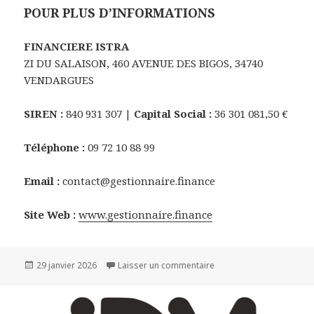
POUR PLUS D’INFORMATIONS
FINANCIERE ISTRA
ZI DU SALAISON, 460 AVENUE DES BIGOS, 34740
VENDARGUES
SIREN :
840 931 307 |
Capital Social :
36 301 081,50 €
Téléphone :
09 72 10 88 99
Email :
contact@gestionnaire.finance
Site Web :
www.gestionnaire.finance
Publié
sur FINANCIÈRE ISTRA : L’
29 janvier 2026
Laisser un commentaire
le